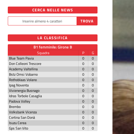
CERCA NELLE NEWS
LA CLASSIFICA
B1 femminile: Girone B
Squadra
P
G
Blue Team Pavia
0
0
Don Colleoni Trescore
0
0
Academy Valtellina
0
0
Bstz Omsi Vobarno
0
0
Rothoblaas Volano
0
0
Ipag Noventa
0
0
Vivienergia Busnago
0
0
Idras Torbole Casaglia
0
0
Padova Volley
0
0
Brembo
0
0
Volksbank Vicenza
0
0
Cortina San Donà
0
0
Isuzu Cerea
0
0
Gps San Vito
0
0