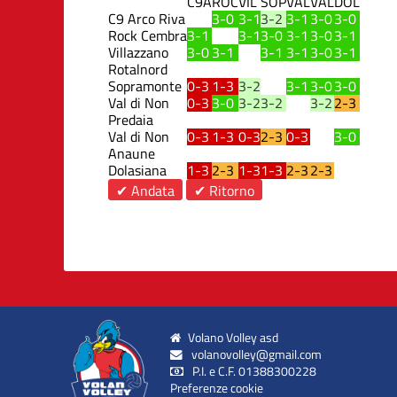
C9A
ROC
VIL
SOP
VAL
VAL
DOL
C9 Arco Riva
3-0
3-1
3-2
3-1
3-0
3-0
Rock Cembra
3-1
3-1
3-0
3-1
3-0
3-1
Villazzano
3-0
3-1
3-1
3-1
3-0
3-1
Rotalnord
Sopramonte
0-3
1-3
3-2
3-1
3-0
3-0
Val di Non
0-3
3-0
3-2
3-2
3-2
2-3
Predaia
Val di Non
0-3
1-3
0-3
2-3
0-3
3-0
Anaune
Dolasiana
1-3
2-3
1-3
1-3
2-3
2-3
✔ Andata
✔ Ritorno
Volano Volley asd
volanovolley@gmail.com
P.I. e C.F. 01388300228
Preferenze cookie