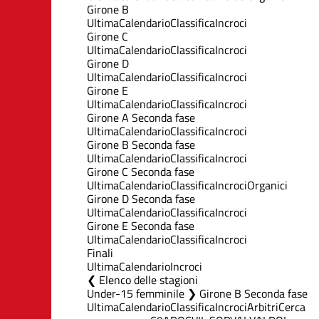
Girone B
Ultima
Calendario
Classifica
Incroci
Girone C
Ultima
Calendario
Classifica
Incroci
Girone D
Ultima
Calendario
Classifica
Incroci
Girone E
Ultima
Calendario
Classifica
Incroci
Girone A Seconda fase
Ultima
Calendario
Classifica
Incroci
Girone B Seconda fase
Ultima
Calendario
Classifica
Incroci
Girone C Seconda fase
Ultima
Calendario
Classifica
Incroci
Organici
Girone D Seconda fase
Ultima
Calendario
Classifica
Incroci
Girone E Seconda fase
Ultima
Calendario
Classifica
Incroci
Finali
Ultima
Calendario
Incroci
Elenco delle stagioni
Under-15 femminile ❯ Girone B Seconda fase
Ultima
Calendario
Classifica
Incroci
Arbitri
Cerca