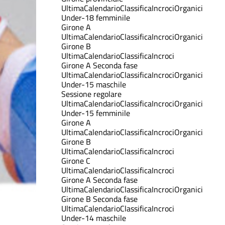
Ultima
Calendario
Classifica
Incroci
Organici
Under-18 femminile
Girone A
Ultima
Calendario
Classifica
Incroci
Organici
Girone B
Ultima
Calendario
Classifica
Incroci
Girone A Seconda fase
Ultima
Calendario
Classifica
Incroci
Organici
Under-15 maschile
Sessione regolare
Ultima
Calendario
Classifica
Incroci
Organici
Under-15 femminile
Girone A
Ultima
Calendario
Classifica
Incroci
Organici
Girone B
Ultima
Calendario
Classifica
Incroci
Girone C
Ultima
Calendario
Classifica
Incroci
Girone A Seconda fase
Ultima
Calendario
Classifica
Incroci
Organici
Girone B Seconda fase
Ultima
Calendario
Classifica
Incroci
Under-14 maschile