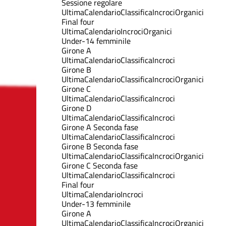
Sessione regolare
Ultima
Calendario
Classifica
Incroci
Organici
Final four
Ultima
Calendario
Incroci
Organici
Under-14 femminile
Girone A
Ultima
Calendario
Classifica
Incroci
Girone B
Ultima
Calendario
Classifica
Incroci
Organici
Girone C
Ultima
Calendario
Classifica
Incroci
Girone D
Ultima
Calendario
Classifica
Incroci
Girone A Seconda fase
Ultima
Calendario
Classifica
Incroci
Girone B Seconda fase
Ultima
Calendario
Classifica
Incroci
Organici
Girone C Seconda fase
Ultima
Calendario
Classifica
Incroci
Final four
Ultima
Calendario
Incroci
Under-13 femminile
Girone A
Ultima
Calendario
Classifica
Incroci
Organici