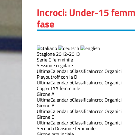
Incroci: Under-15 femm
fase
Stagione 2012-2013
Serie C femminile
Sessione regolare
Ultima
Calendario
Classifica
Incroci
Organici
Playout/off con la D
Ultima
Calendario
Classifica
Incroci
Organici
Coppa TAA femminile
Girone A
Ultima
Calendario
Classifica
Incroci
Organici
Girone B
Ultima
Calendario
Classifica
Incroci
Organici
Girone C
Ultima
Calendario
Classifica
Incroci
Organici
Seconda Divisione femminile
Girone provinciale