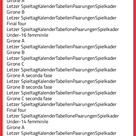
Girone A
Letzer Spieltag
Kalender
Tabellen
Paarungen
Spielkader
Girone B
Letzer Spieltag
Kalender
Tabellen
Paarungen
Spielkader
Final four
Letzer Spieltag
Kalender
Tabellone
Paarungen
Spielkader
Under-16 femminile
Girone A
Letzer Spieltag
Kalender
Tabellen
Paarungen
Spielkader
Girone B
Letzer Spieltag
Kalender
Tabellen
Paarungen
Spielkader
Girone C
Letzer Spieltag
Kalender
Tabellen
Paarungen
Spielkader
Girone A seconda fase
Letzer Spieltag
Kalender
Tabellen
Paarungen
Spielkader
Girone B seconda fase
Letzer Spieltag
Kalender
Tabellen
Paarungen
Spielkader
Girone C seconda fase
Letzer Spieltag
Kalender
Tabellen
Paarungen
Spielkader
Final four
Letzer Spieltag
Kalender
Tabellone
Paarungen
Spielkader
Under-14 femminile
Girone A
Letzer Spieltag
Kalender
Tabellen
Paarungen
Spielkader