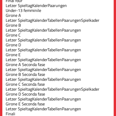
Final four
Letzer Spieltag
Kalender
Paarungen
Under-13 femminile
Girone A
Letzer Spieltag
Kalender
Tabellen
Paarungen
Spielkader
Girone B
Letzer Spieltag
Kalender
Tabellen
Paarungen
Girone C
Letzer Spieltag
Kalender
Tabellen
Paarungen
Girone D
Letzer Spieltag
Kalender
Tabellen
Paarungen
Girone E
Letzer Spieltag
Kalender
Tabellen
Paarungen
Girone A Seconda fase
Letzer Spieltag
Kalender
Tabellen
Paarungen
Girone B Seconda fase
Letzer Spieltag
Kalender
Tabellen
Paarungen
Girone C Seconda fase
Letzer Spieltag
Kalender
Tabellen
Paarungen
Spielkader
Girone D Seconda fase
Letzer Spieltag
Kalender
Tabellen
Paarungen
Girone E Seconda fase
Letzer Spieltag
Kalender
Tabellen
Paarungen
Finali