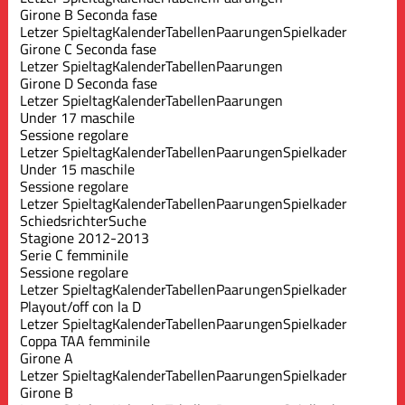
Girone B Seconda fase
Letzer Spieltag
Kalender
Tabellen
Paarungen
Spielkader
Girone C Seconda fase
Letzer Spieltag
Kalender
Tabellen
Paarungen
Girone D Seconda fase
Letzer Spieltag
Kalender
Tabellen
Paarungen
Under 17 maschile
Sessione regolare
Letzer Spieltag
Kalender
Tabellen
Paarungen
Spielkader
Under 15 maschile
Sessione regolare
Letzer Spieltag
Kalender
Tabellen
Paarungen
Spielkader
Schiedsrichter
Suche
Stagione 2012-2013
Serie C femminile
Sessione regolare
Letzer Spieltag
Kalender
Tabellen
Paarungen
Spielkader
Playout/off con la D
Letzer Spieltag
Kalender
Tabellen
Paarungen
Spielkader
Coppa TAA femminile
Girone A
Letzer Spieltag
Kalender
Tabellen
Paarungen
Spielkader
Girone B