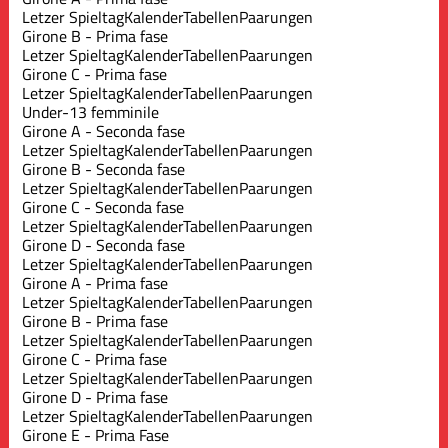
Letzer Spieltag
Kalender
Tabellen
Paarungen
Girone B - Prima fase
Letzer Spieltag
Kalender
Tabellen
Paarungen
Girone C - Prima fase
Letzer Spieltag
Kalender
Tabellen
Paarungen
Under-13 femminile
Girone A - Seconda fase
Letzer Spieltag
Kalender
Tabellen
Paarungen
Girone B - Seconda fase
Letzer Spieltag
Kalender
Tabellen
Paarungen
Girone C - Seconda fase
Letzer Spieltag
Kalender
Tabellen
Paarungen
Girone D - Seconda fase
Letzer Spieltag
Kalender
Tabellen
Paarungen
Girone A - Prima fase
Letzer Spieltag
Kalender
Tabellen
Paarungen
Girone B - Prima fase
Letzer Spieltag
Kalender
Tabellen
Paarungen
Girone C - Prima fase
Letzer Spieltag
Kalender
Tabellen
Paarungen
Girone D - Prima fase
Letzer Spieltag
Kalender
Tabellen
Paarungen
Girone E - Prima Fase