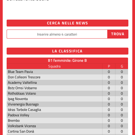
CERCA NELLE NEWS
LA CLASSIFICA
B1 femminile: Girone B
Squadra
P
G
Blue Team Pavia
0
0
Don Colleoni Trescore
0
0
Academy Valtellina
0
0
Bstz Omsi Vobarno
0
0
Rothoblaas Volano
0
0
Ipag Noventa
0
0
Vivienergia Busnago
0
0
Idras Torbole Casaglia
0
0
Padova Volley
0
0
Brembo
0
0
Volksbank Vicenza
0
0
Cortina San Donà
0
0