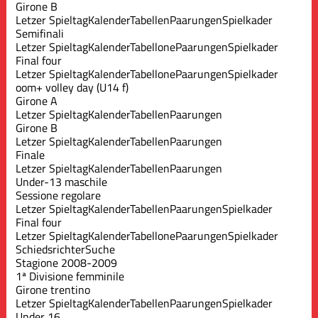
Girone B
Letzer Spieltag
Kalender
Tabellen
Paarungen
Spielkader
Semifinali
Letzer Spieltag
Kalender
Tabellone
Paarungen
Spielkader
Final four
Letzer Spieltag
Kalender
Tabellone
Paarungen
Spielkader
oom+ volley day (U14 f)
Girone A
Letzer Spieltag
Kalender
Tabellen
Paarungen
Girone B
Letzer Spieltag
Kalender
Tabellen
Paarungen
Finale
Letzer Spieltag
Kalender
Tabellen
Paarungen
Under-13 maschile
Sessione regolare
Letzer Spieltag
Kalender
Tabellen
Paarungen
Spielkader
Final four
Letzer Spieltag
Kalender
Tabellone
Paarungen
Spielkader
Schiedsrichter
Suche
Stagione 2008-2009
1ª Divisione femminile
Girone trentino
Letzer Spieltag
Kalender
Tabellen
Paarungen
Spielkader
Under 16